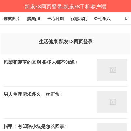
凯发k8网页登录-凯发k8手机客户端
摘笑图片
搞笑gif
开心时刻
优惠福利
杂七杂八
生活健康
涨姿势
生活健康-凯发k8网页登录
凤梨和菠萝的区别 很多人都不知道
1
男人生理需求多久一次正常
1
指甲上有凹陷小坑是怎么回事
1