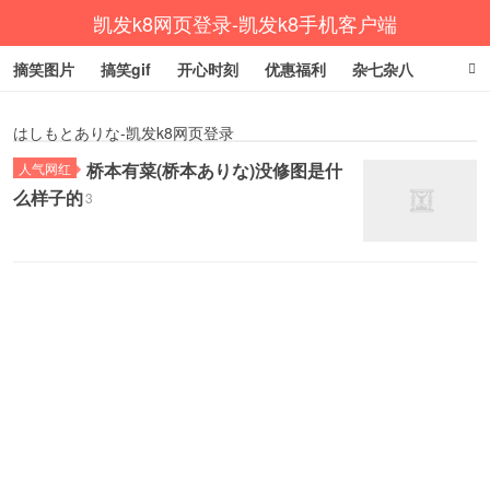
凯发k8网页登录-凯发k8手机客户端
摘笑图片
搞笑gif
开心时刻
优惠福利
杂七杂八
生活健康
涨姿势
はしもとありな-凯发k8网页登录
桥本有菜(桥本ありな)没修图是什
人气网红
么样子的
3