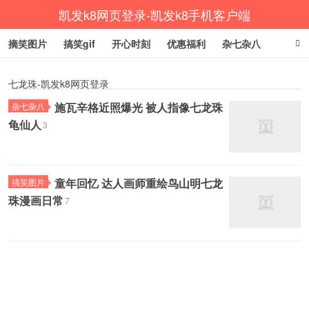
凯发k8网页登录-凯发k8手机客户端
摘笑图片
搞笑gif
开心时刻
优惠福利
杂七杂八
生活健康
涨姿势
七龙珠-凯发k8网页登录
施瓦辛格近照爆光 被人指像七龙珠
杂七杂八
龟仙人
3
童年回忆 达人画师重绘鸟山明七龙
搞笑图片
珠漫画日常
7