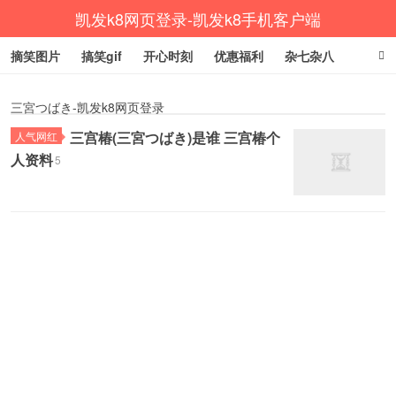
凯发k8网页登录-凯发k8手机客户端
摘笑图片
搞笑gif
开心时刻
优惠福利
杂七杂八
生活健康
涨姿势
三宮つばき-凯发k8网页登录
三宫椿(三宮つばき)是谁 三宫椿个
人气网红
人资料
5