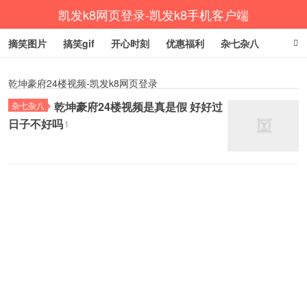
凯发k8网页登录-凯发k8手机客户端
摘笑图片
搞笑gif
开心时刻
优惠福利
杂七杂八
生活健康
涨姿势
乾坤豪府24楼视频-凯发k8网页登录
乾坤豪府24楼视频是真是假 好好过
杂七杂八
日子不好吗
1