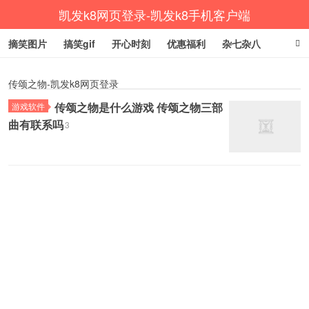
凯发k8网页登录-凯发k8手机客户端
摘笑图片
搞笑gif
开心时刻
优惠福利
杂七杂八
生活健康
涨姿势
传颂之物-凯发k8网页登录
传颂之物是什么游戏 传颂之物三部
游戏软件
曲有联系吗
3