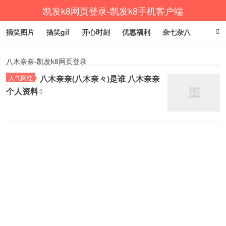
凯发k8网页登录-凯发k8手机客户端
摘笑图片
搞笑gif
开心时刻
优惠福利
杂七杂八
生活健康
涨姿势
八木奈奈-凯发k8网页登录
八木奈奈(八木奈々)是谁 八木奈奈
人气网红
个人资料
3