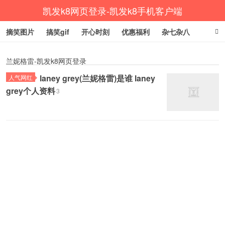
凯发k8网页登录-凯发k8手机客户端
摘笑图片
搞笑gif
开心时刻
优惠福利
杂七杂八
生活健康
涨姿势
兰妮格雷-凯发k8网页登录
laney grey(兰妮格雷)是谁 laney
人气网红
grey个人资料
3