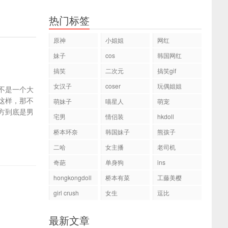
热门标签
原神
小姐姐
网红
妹子
cos
韩国网红
搞笑
二次元
搞笑gif
女汉子
coser
玩偶姐姐
怕不是一个大
这样，那不
萌妹子
喵星人
萌宠
方到底是男
宅男
情侣装
hkdoll
桥本环奈
韩国妹子
熊孩子
二哈
女主播
老司机
奇葩
单身狗
ins
hongkongdoll
桥本有菜
工藤美樱
girl crush
女生
逗比
最新文章