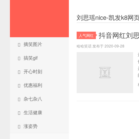
刘思瑶nice-凯发k8网
抖音网红刘思
人气网红
摘笑图片
哈哈笑话 发布于 2020-09-28
搞笑gif
开心时刻
优惠福利
杂七杂八
生活健康
涨姿势