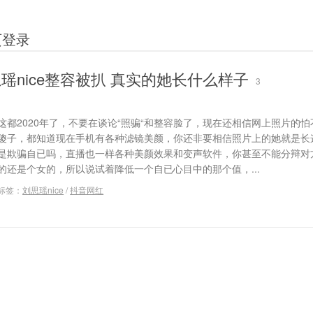
页登录
瑶nice整容被扒 真实的她长什么样子
3
这都2020年了，不要在谈论“照骗“和整容脸了，现在还相信网上照片的
傻子，都知道现在手机有各种滤镜美颜，你还非要相信照片上的她就是长
是欺骗自已吗，直播也一样各种美颜效果和变声软件，你甚至不能分辩对
的还是个女的，所以说试着降低一个自已心目中的那个值，...
标签：
刘思瑶nice
/
抖音网红