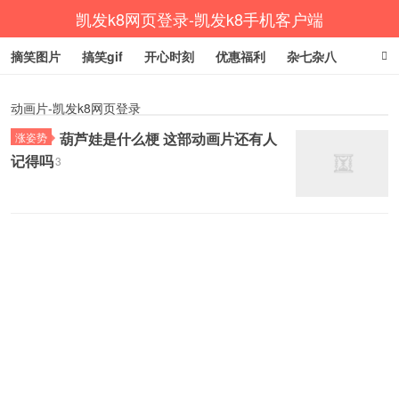
凯发k8网页登录-凯发k8手机客户端
摘笑图片
搞笑gif
开心时刻
优惠福利
杂七杂八
生活健康
涨姿势
动画片-凯发k8网页登录
葫芦娃是什么梗 这部动画片还有人
涨姿势
记得吗
3