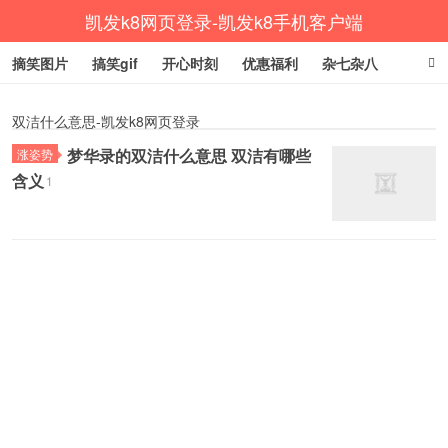
凯发k8网页登录-凯发k8手机客户端
摘笑图片
搞笑gif
开心时刻
优惠福利
杂七杂八
生活健康
涨姿势
双洁什么意思-凯发k8网页登录
梦华录的双洁什么意思 双洁有哪些
涨姿势
含义
1