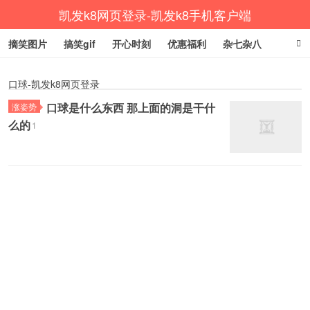
凯发k8网页登录-凯发k8手机客户端
摘笑图片
搞笑gif
开心时刻
优惠福利
杂七杂八
生活健康
涨姿势
口球-凯发k8网页登录
口球是什么东西 那上面的洞是干什
涨姿势
么的
1