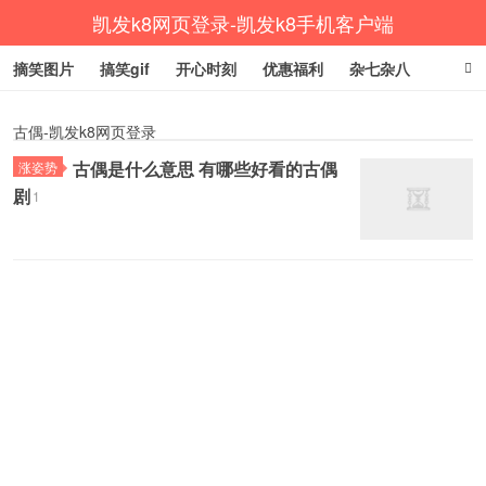
凯发k8网页登录-凯发k8手机客户端
摘笑图片
搞笑gif
开心时刻
优惠福利
杂七杂八
生活健康
涨姿势
古偶-凯发k8网页登录
古偶是什么意思 有哪些好看的古偶
涨姿势
剧
1