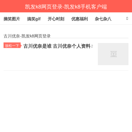
凯发k8网页登录-凯发k8手机客户端
摘笑图片
搞笑gif
开心时刻
优惠福利
杂七杂八
生活健康
涨姿势
古川优奈-凯发k8网页登录
古川优奈是谁 古川优奈个人资料
放松一下
2