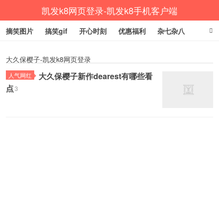
凯发k8网页登录-凯发k8手机客户端
摘笑图片
搞笑gif
开心时刻
优惠福利
杂七杂八
生活健康
涨姿势
大久保樱子-凯发k8网页登录
大久保樱子新作dearest有哪些看
人气网红
点
3