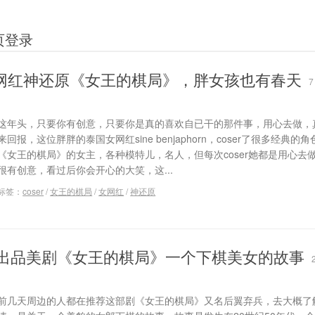
页登录
r女网红神还原《女王的棋局》，胖女孩也有春天
7
这年头，只要你有创意，只要你是真的喜欢自已干的那件事，用心去做，
来回报，这位胖胖的泰国女网红sine benjaphorn，coser了很多经典的
《女王的棋局》的女主，各种模特儿，名人，但每次coser她都是用心去
很有创意，看过后你会开心的大笑，这...
标签：
coser
/
女王的棋局
/
女网红
/
神还原
flix出品美剧《女王的棋局》一个下棋美女的故事
前几天周边的人都在推荐这部剧《女王的棋局》又名后翼弃兵，去大概了