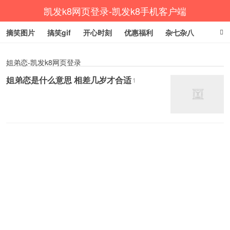
凯发k8网页登录-凯发k8手机客户端
摘笑图片
搞笑gif
开心时刻
优惠福利
杂七杂八
生活健康
涨姿势
姐弟恋-凯发k8网页登录
姐弟恋是什么意思 相差几岁才合适
1