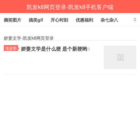
凯发k8网页登录-凯发k8手机客户端
摘笑图片
搞笑gif
开心时刻
优惠福利
杂七杂八
生活健康
涨姿势
娇妻文学-凯发k8网页登录
娇妻文学是什么梗 是个新梗哟
涨姿势
3