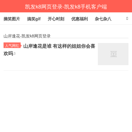
凯发k8网页登录-凯发k8手机客户端
摘笑图片
搞笑gif
开心时刻
优惠福利
杂七杂八
生活健康
涨姿势
山岸逢花-凯发k8网页登录
山岸逢花是谁 有这样的姐姐你会喜
人气网红
欢吗
3