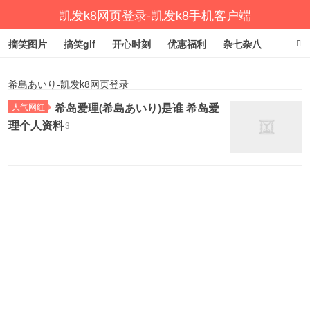
凯发k8网页登录-凯发k8手机客户端
摘笑图片
搞笑gif
开心时刻
优惠福利
杂七杂八
生活健康
涨姿势
希島あいり-凯发k8网页登录
希岛爱理(希島あいり)是谁 希岛爱
人气网红
理个人资料
3