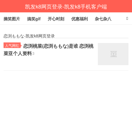
凯发k8网页登录-凯发k8手机客户端
摘笑图片
搞笑gif
开心时刻
优惠福利
杂七杂八
生活健康
涨姿势
恋渕ももな-凯发k8网页登录
恋渕桃菜(恋渕ももな)是谁 恋渕桃
人气网红
菜亚个人资料
3