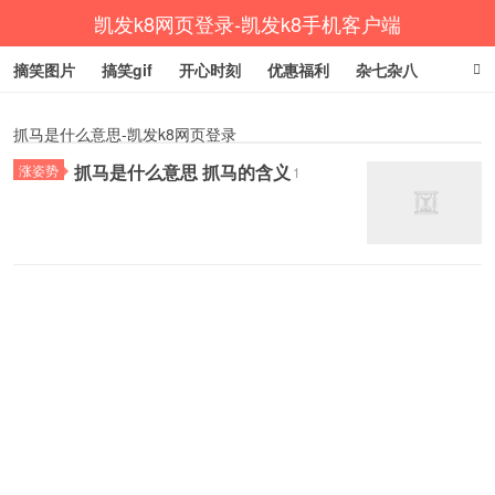
凯发k8网页登录-凯发k8手机客户端
摘笑图片
搞笑gif
开心时刻
优惠福利
杂七杂八
生活健康
涨姿势
抓马是什么意思-凯发k8网页登录
抓马是什么意思 抓马的含义
涨姿势
1