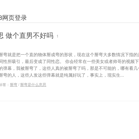
8网页登录
思 做个直男不好吗
1
掰弯就是把一个直的物体掰成弯的形状，现在这个掰弯大多数情况下指的
同性所吸引，最后变成了同性恋。 你会经常在一些美女或者帅哥的视频
的弹幕，我被掰弯了，这些人真的被掰弯了吗，那是不可能的，哪有看几
掰弯的人，这些人发这些弹幕就是纯属好玩了，事实上，现实生...
标签：
掰弯
/
掰弯是什么意思