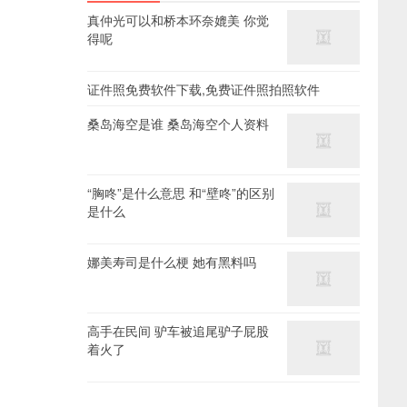
真仲光可以和桥本环奈媲美 你觉
得呢
证件照免费软件下载,免费证件照拍照软件
桑岛海空是谁 桑岛海空个人资料
“胸咚”是什么意思 和“壁咚”的区别
是什么
娜美寿司是什么梗 她有黑料吗
高手在民间 驴车被追尾驴子屁股
着火了