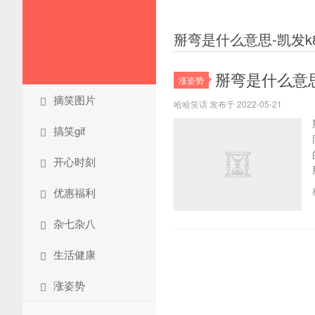
掰弯是什么意思-凯发k
掰弯是什么意
涨姿势
摘笑图片
哈哈笑话 发布于 2022-05-21
搞笑gif
开心时刻
优惠福利
杂七杂八
生活健康
涨姿势