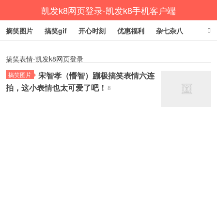
凯发k8网页登录-凯发k8手机客户端
摘笑图片
搞笑gif
开心时刻
优惠福利
杂七杂八
生活健康
涨姿势
搞笑表情-凯发k8网页登录
宋智孝（懵智）蹦极搞笑表情六连
搞笑图片
拍，这小表情也太可爱了吧！
8