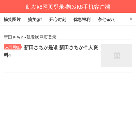
凯发k8网页登录-凯发k8手机客户端
摘笑图片
搞笑gif
开心时刻
优惠福利
杂七杂八
生活健康
涨姿势
新田さちか-凯发k8网页登录
新田さちか是谁 新田さちか个人资
人气网红
料
3