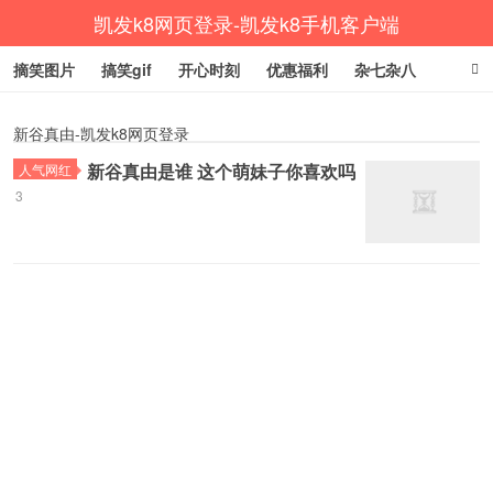
凯发k8网页登录-凯发k8手机客户端
摘笑图片
搞笑gif
开心时刻
优惠福利
杂七杂八
生活健康
涨姿势
新谷真由-凯发k8网页登录
新谷真由是谁 这个萌妹子你喜欢吗
人气网红
3