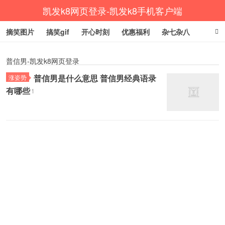
凯发k8网页登录-凯发k8手机客户端
摘笑图片
搞笑gif
开心时刻
优惠福利
杂七杂八
生活健康
涨姿势
普信男-凯发k8网页登录
普信男是什么意思 普信男经典语录
涨姿势
有哪些
1