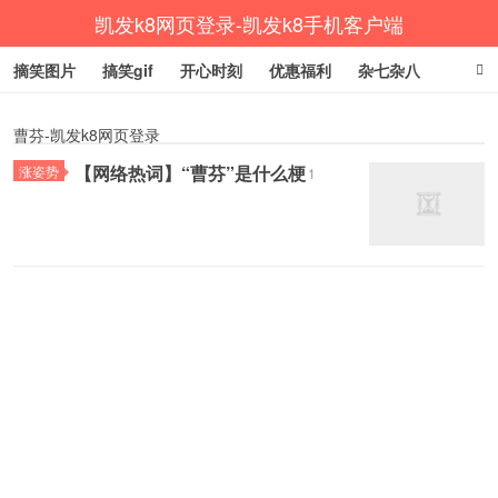
凯发k8网页登录-凯发k8手机客户端
摘笑图片
搞笑gif
开心时刻
优惠福利
杂七杂八
生活健康
涨姿势
曹芬-凯发k8网页登录
【网络热词】“曹芬”是什么梗
涨姿势
1