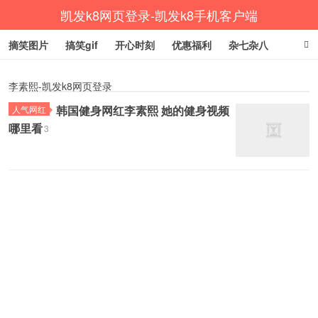
凯发k8网页登录-凯发k8手机客户端
摘笑图片
搞笑gif
开心时刻
优惠福利
杂七杂八
生活健康
涨姿势
李素熙-凯发k8网页登录
韩国健身网红李素熙 她的健身视频
人气网红
哪里看
3