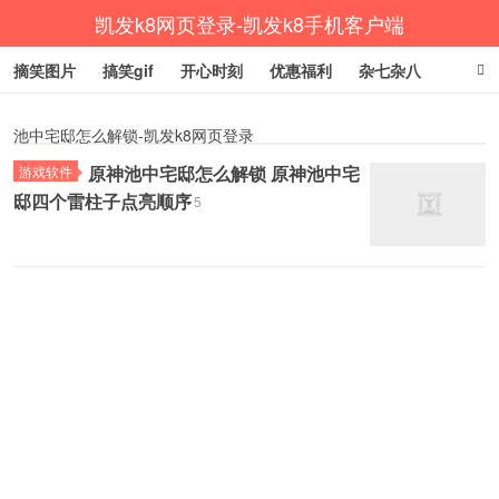
凯发k8网页登录-凯发k8手机客户端
摘笑图片
搞笑gif
开心时刻
优惠福利
杂七杂八
生活健康
涨姿势
池中宅邸怎么解锁-凯发k8网页登录
原神池中宅邸怎么解锁 原神池中宅
游戏软件
邸四个雷柱子点亮顺序
5