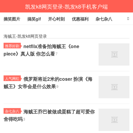
凯发k8网页登录-凯发k8手机客户端
摘笑图片
搞笑gif
开心时刻
优惠福利
杂七杂八
生活健康
涨姿势
海贼王-凯发k8网页登录
netflix准备拍海贼王《one
推荐好剧
piece》真人版 你怎么看
7
俄罗斯将近2米的coser 扮演《海
人气网红
贼王》女帝会是什么效果
9
海贼王乔巴被做成蛋糕了超可爱你
杂七杂八
舍得吃吗
3