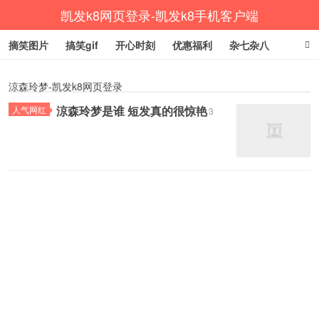
凯发k8网页登录-凯发k8手机客户端
摘笑图片
搞笑gif
开心时刻
优惠福利
杂七杂八
生活健康
涨姿势
涼森玲梦-凯发k8网页登录
涼森玲梦是谁 短发真的很惊艳
人气网红
3