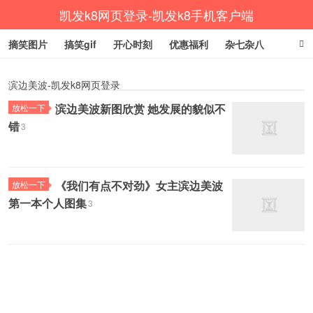
凯发k8网页登录-凯发k8手机客户端
摘笑图片
搞笑gif
开心时刻
优惠福利
杂七杂八
生活健康
涨姿势
滨边美波-凯发k8网页登录
滨边美波新图欣赏 她发展的貌似不
放松一下
错
3
《我们有点不对劲》女主滨边美波
放松一下
第一本个人图集
3