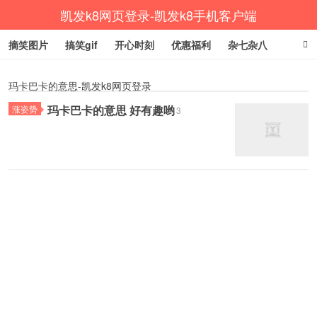
凯发k8网页登录-凯发k8手机客户端
摘笑图片
搞笑gif
开心时刻
优惠福利
杂七杂八
生活健康
涨姿势
玛卡巴卡的意思-凯发k8网页登录
玛卡巴卡的意思 好有趣哟
涨姿势
3