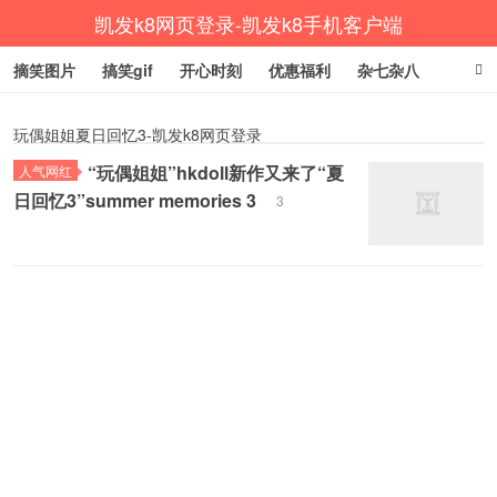
凯发k8网页登录-凯发k8手机客户端
摘笑图片
搞笑gif
开心时刻
优惠福利
杂七杂八
生活健康
涨姿势
玩偶姐姐夏日回忆3-凯发k8网页登录
“玩偶姐姐”hkdoll新作又来了“夏
人气网红
日回忆3”summer memories 3
3