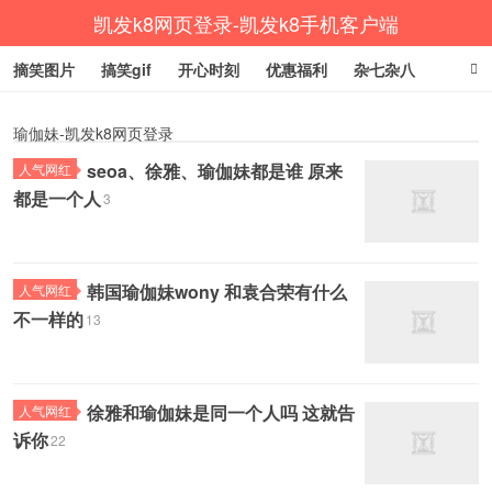
凯发k8网页登录-凯发k8手机客户端
摘笑图片
搞笑gif
开心时刻
优惠福利
杂七杂八
生活健康
涨姿势
瑜伽妹-凯发k8网页登录
seoa、徐雅、瑜伽妹都是谁 原来
人气网红
都是一个人
3
韩国瑜伽妹wony 和袁合荣有什么
人气网红
不一样的
13
徐雅和瑜伽妹是同一个人吗 这就告
人气网红
诉你
22