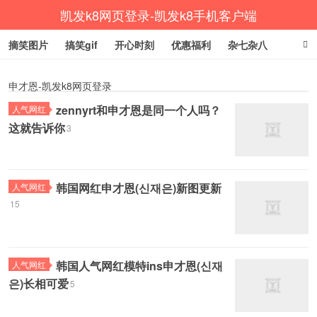
凯发k8网页登录-凯发k8手机客户端
摘笑图片
搞笑gif
开心时刻
优惠福利
杂七杂八
生活健康
涨姿势
申才恩-凯发k8网页登录
zennyrt和申才恩是同一个人吗？
人气网红
这就告诉你
3
韩国网红申才恩(신재은)新图更新
人气网红
15
韩国人气网红模特ins申才恩(신재
人气网红
은)长相可爱
5