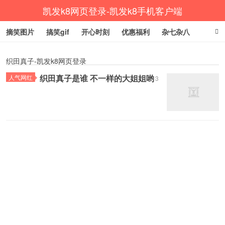
凯发k8网页登录-凯发k8手机客户端
摘笑图片
搞笑gif
开心时刻
优惠福利
杂七杂八
生活健康
涨姿势
织田真子-凯发k8网页登录
织田真子是谁 不一样的大姐姐哟
人气网红
3