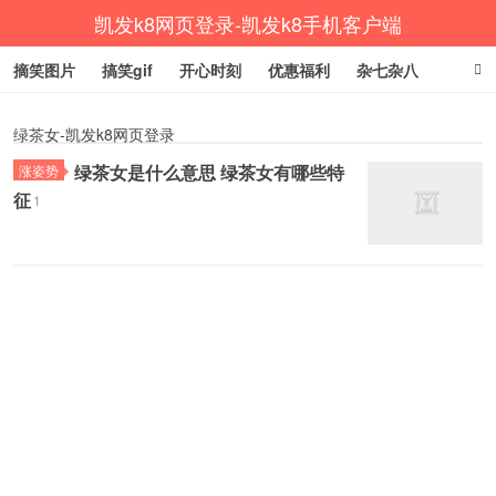
凯发k8网页登录-凯发k8手机客户端
摘笑图片
搞笑gif
开心时刻
优惠福利
杂七杂八
生活健康
涨姿势
绿茶女-凯发k8网页登录
绿茶女是什么意思 绿茶女有哪些特
涨姿势
征
1