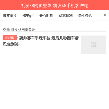
凯发k8网页登录-凯发k8手机客户端
摘笑图片
搞笑gif
开心时刻
优惠福利
杂七杂八
生活健康
涨姿势
耍帅-凯发k8网页登录
耍帅赛车手玩车技 最后几秒翻车请
搞笑图片
忍住别笑
7