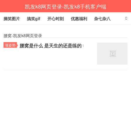
凯发k8网页登录-凯发k8手机客户端
摘笑图片
搞笑gif
开心时刻
优惠福利
杂七杂八
生活健康
涨姿势
腰窝-凯发k8网页登录
腰窝是什么 是天生的还是练的
涨姿势
1