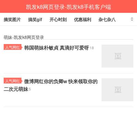
凯发k8网页登录-凯发k8手机客户端
摘笑图片
搞笑gif
开心时刻
优惠福利
杂七杂八
生活健康
涨姿势
萌妹-凯发k8网页登录
韩国萌妹朴敏貞 真滴好可爱呀
人气网红
18
微博网红你的负卿w 快来领取你的
人气网红
二次元萌妹
5