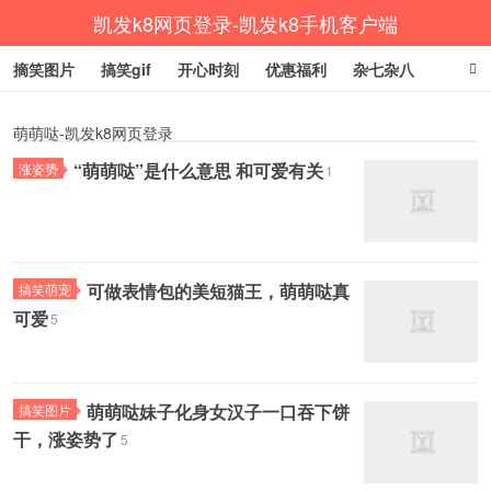
凯发k8网页登录-凯发k8手机客户端
摘笑图片
搞笑gif
开心时刻
优惠福利
杂七杂八
生活健康
涨姿势
萌萌哒-凯发k8网页登录
“萌萌哒”是什么意思 和可爱有关
涨姿势
1
可做表情包的美短猫王，萌萌哒真
搞笑萌宠
可爱
5
萌萌哒妹子化身女汉子一口吞下饼
搞笑图片
干，涨姿势了
5