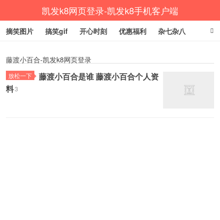
凯发k8网页登录-凯发k8手机客户端
摘笑图片
搞笑gif
开心时刻
优惠福利
杂七杂八
生活健康
涨姿势
藤渡小百合-凯发k8网页登录
藤渡小百合是谁 藤渡小百合个人资
放松一下
料
3