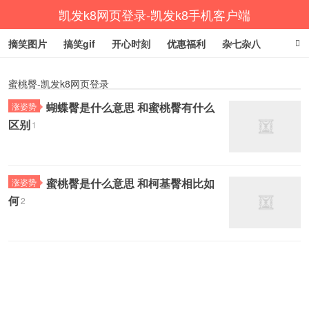
凯发k8网页登录-凯发k8手机客户端
摘笑图片
搞笑gif
开心时刻
优惠福利
杂七杂八
生活健康
涨姿势
蜜桃臀-凯发k8网页登录
蝴蝶臀是什么意思 和蜜桃臀有什么
涨姿势
区别
1
蜜桃臀是什么意思 和柯基臀相比如
涨姿势
何
2