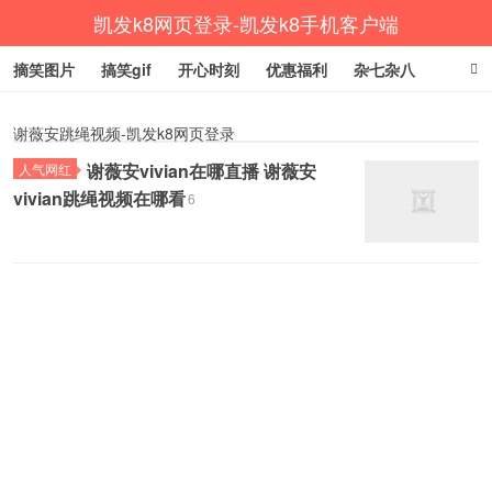
凯发k8网页登录-凯发k8手机客户端
摘笑图片
搞笑gif
开心时刻
优惠福利
杂七杂八
生活健康
涨姿势
谢薇安跳绳视频-凯发k8网页登录
谢薇安vivian在哪直播 谢薇安
人气网红
vivian跳绳视频在哪看
6