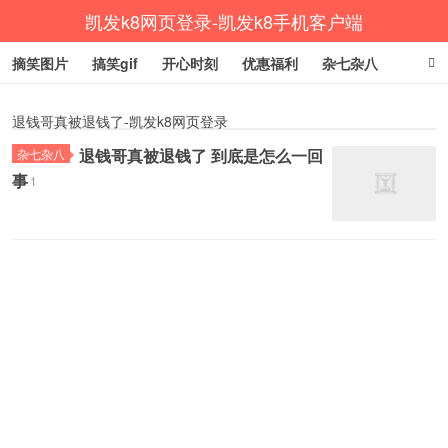
凯发k8网页登录-凯发k8手机客户端
摘笑图片
搞笑gif
开心时刻
优惠福利
杂七杂八
生活健康
涨姿势
退钱哥真被退钱了-凯发k8网页登录
退钱哥真被退钱了 到底是怎么一回
杂七杂八
事
1