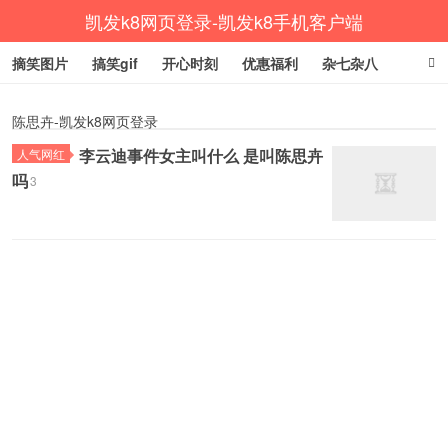
凯发k8网页登录-凯发k8手机客户端
摘笑图片
搞笑gif
开心时刻
优惠福利
杂七杂八
生活健康
涨姿势
陈思卉-凯发k8网页登录
李云迪事件女主叫什么 是叫陈思卉
人气网红
吗
3