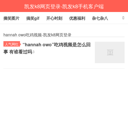
凯发k8网页登录-凯发k8手机客户端
摘笑图片
搞笑gif
开心时刻
优惠福利
杂七杂八
生活健康
涨姿势
hannah owo吃鸡视频-凯发k8网页登录
“hannah owo”吃鸡视频是怎么回
人气网红
事 有谁看过吗
3