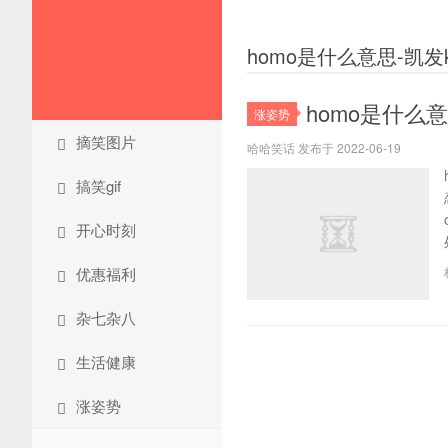
homo是什么意思-凯发
homo是什么
涨姿势
摘笑图片
哈哈笑话 发布于 2022-06-19
搞笑gif
开心时刻
优惠福利
杂七杂八
生活健康
涨姿势