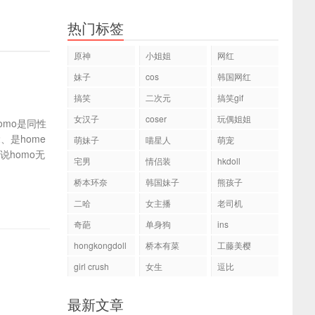
热门标签
原神
小姐姐
网红
妹子
cos
韩国网红
搞笑
二次元
搞笑gif
女汉子
coser
玩偶姐姐
omo是同性
、是home
萌妹子
喵星人
萌宠
听说homo无
宅男
情侣装
hkdoll
桥本环奈
韩国妹子
熊孩子
二哈
女主播
老司机
奇葩
单身狗
ins
hongkongdoll
桥本有菜
工藤美樱
girl crush
女生
逗比
最新文章